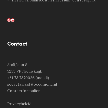
Het St. Thomasfeest in Hilversum: een terugblik
Facebook
LinkedIn
Contact
Abdijlaan 8
5253 VP Nieuwkuijk
+31 73 7370026 (ma-di)
secretariaat@oecumene.nl
Contactformulier
Privacybeleid