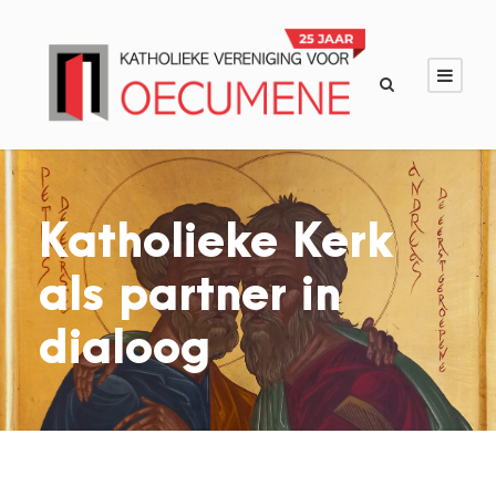
Katholieke Kerk
als partner in
dialoog