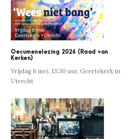
OECUMENELEZING 2026 (RAAD VAN
KERKEN)
Oecumenelezing 2026 (Raad van
Kerken)
Vrijdag 8 mei, 13:30 uur, Geertekerk in
Utrecht
WEBINAR ‘TWEE CULTUREN, ÉÉN
GELOOF’