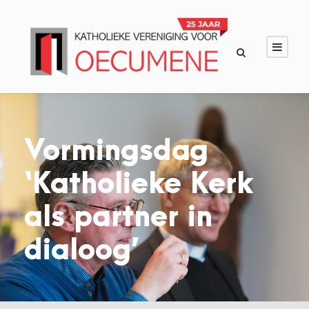
Vormingsdag
‘Katholieke Kerk
als partner in
dialoog’