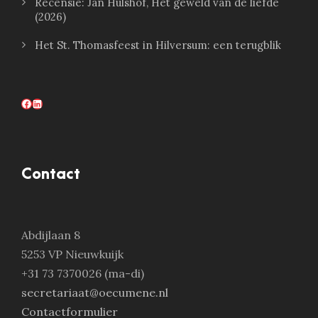
Recensie: Jan Hulshof, Het geweld van de liefde
(2026)
Het St. Thomasfeest in Hilversum: een terugblik
Facebook
LinkedIn
Contact
Abdijlaan 8
5253 VP Nieuwkuijk
+31 73 7370026 (ma-di)
secretariaat@oecumene.nl
Contactformulier