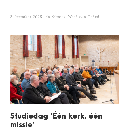
2 december 2025
in
Nieuws
,
Week van Gebed
Studiedag ‘Één kerk, één
missie’