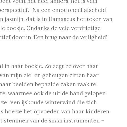
 bent voelt het heel anders, het is veel
r perspectief. “Na een emotioneel afscheid
n jasmijn, dat is in Damascus het teken van
le boekje. Ondanks de vele verdrietige
ief door in ‘Een brug naar de veiligheid’.
l in haar boekje. Zo zegt ze over haar
an mijn ziel en geheugen zitten haar
 haar beelden bepaalde zaken raak te
te, waarmee ook de uit de hand gelopen
 ze “een ijskoude winterwind die zich
 is hoe ze het opvoeden van haar kinderen
het stemmen van de snaarinstrumenten –