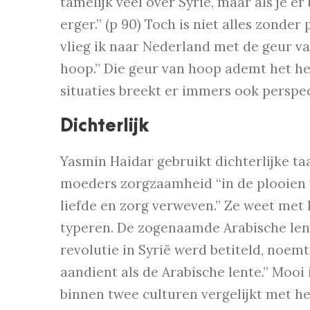
tamelijk veel over Syrië, maar als je er
erger.” (p 90) Toch is niet alles zonde
vlieg ik naar Nederland met de geur va
hoop.” Die geur van hoop ademt het he
situaties breekt er immers ook perspect
Dichterlijk
Yasmin Haidar gebruikt dichterlijke taa
moeders zorgzaamheid “in de plooien v
liefde en zorg verweven.” Ze weet met
typeren. De zogenaamde Arabische len
revolutie in Syrië werd betiteld, noemt
aandient als de Arabische lente.” Mooi
binnen twee culturen vergelijkt met 