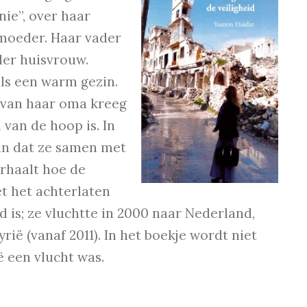
nie”, over haar
 moeder. Haar vader
der huisvrouw.
als een warm gezin.
e van haar oma kreeg
 van de hoop is. In
zin dat ze samen met
erhaalt hoe de
et het achterlaten
d is; ze vluchtte in 2000 naar Nederland,
rië (vanaf 2011). In het boekje wordt niet
ë een vlucht was.