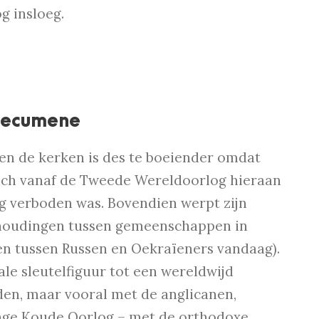
g insloeg.
 oecumene
ssen de kerken is des te boeiender omdat
 zich vanaf de Tweede Wereldoorlog hieraan
g verboden was. Bovendien werpt zijn
rhoudingen tussen gemeenschappen in
en tussen Russen en Oekraïeners vandaag).
le sleutelfiguur tot een wereldwijd
den, maar vooral met de anglicanen,
ange Koude Oorlog – met de orthodoxe