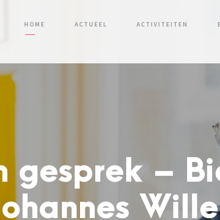
HOME
ACTUEEL
ACTIVITEITEN
n gesprek – B
Johannes Will