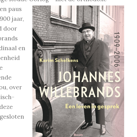
een paus
900 jaar,
d door
brands
dinaal en
Eenheid
e
ende
ou, over
isch-
 deze
gesloten