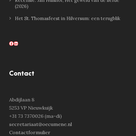
Recensie: Jan Hulshof, Het geweld van de liefde
(2026)
Het St. Thomasfeest in Hilversum: een terugblik
Facebook
LinkedIn
Contact
Abdijlaan 8
5253 VP Nieuwkuijk
+31 73 7370026 (ma-di)
secretariaat@oecumene.nl
Contactformulier