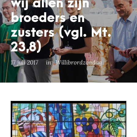
wij allen zijn
broeders en
zusters (vgl. Mt.
23,8)
17 juli 2017
in
Willibrordzondag