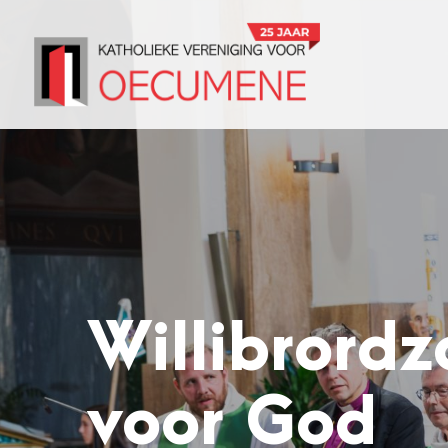
Willibrordz
voor God