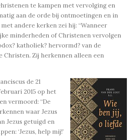
christenen te kampen met vervolging en
lmatig aan de orde bij ontmoetingen en in
6 met andere kerken zei hij: “Wanneer
ijke minderheden of Christenen vervolgen
thodox? katholiek? hervormd? van de
e Christen. Zij herkennen alleen een
anciscus de 21
ebruari 2015 op het
den vermoord: “De
herkennen waar Jezus
van Jezus getuigd en
pen: ‘Jezus, help mij!’