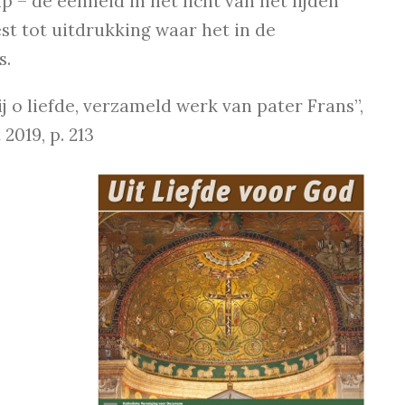
– de eenheid in het licht van het lijden
st tot uitdrukking waar het in de
s.
jij o liefde, verzameld werk van pater Frans”,
019, p. 213