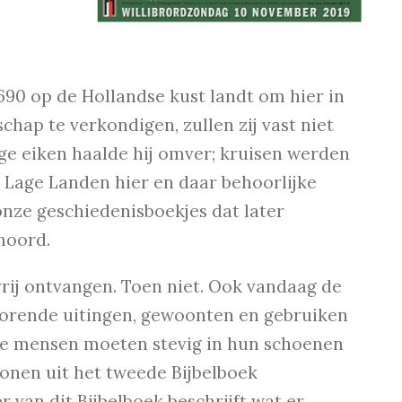
 690 op de Hollandse kust landt om hier in
chap te verkondigen, zullen zij vast niet
ge eiken haalde hij omver; kruisen werden
e Lage Landen hier en daar behoorlijke
onze geschiedenisboekjes dat later
moord.
vrij ontvangen. Toen niet. Ook vandaag de
ehorende uitingen, gewoonten en gebruiken
ige mensen moeten stevig in hun schoenen
onen uit het tweede Bijbelboek
r van dit Bijbelboek beschrijft wat er