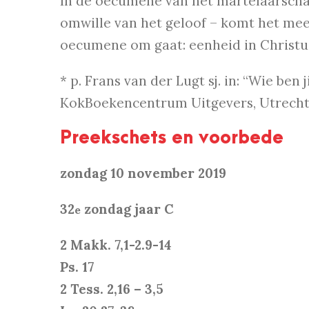
In de oecumene van het martelaarschap 
omwille van het geloof – komt het mee
oecumene om gaat: eenheid in Christu
* p. Frans van der Lugt sj. in: “Wie ben 
KokBoekencentrum Uitgevers, Utrecht 2
Preekschets en voorbede
zondag 10 november 2019
32
zondag jaar C
e
2 Makk. 7,1-2.9-14
Ps. 17
2 Tess. 2,16 – 3,5