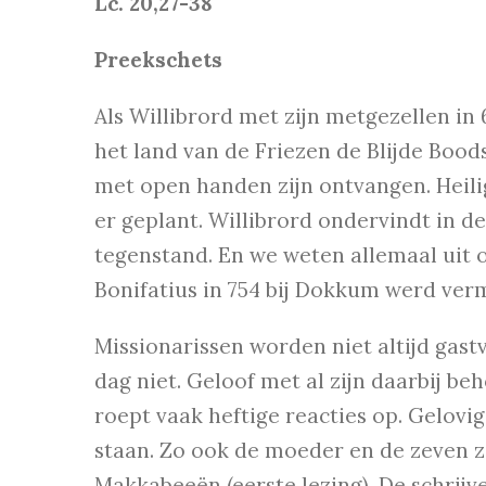
Lc. 20,27-38
Preekschets
Als Willibrord met zijn metgezellen in
het land van de Friezen de Blijde Boods
met open handen zijn ontvangen. Heili
er geplant. Willibrord ondervindt in d
tegenstand. En we weten allemaal uit 
Bonifatius in 754 bij Dokkum werd ver
Missionarissen worden niet altijd gast
dag niet. Geloof met al zijn daarbij b
roept vaak heftige reacties op. Gelov
staan. Zo ook de moeder en de zeven z
Makkabeeën (eerste lezing). De schrijve