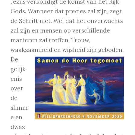
Jezus verkondigt de komst van het Rijk
Gods. Wanneer dat precies zal zijn, zegt
de Schrift niet. Wel dat het onverwachts
zal zijn en mensen op verschillende
manieren zal treffen. Trouw,
waakzaamh
eid en wijsheid zijn geboden.
De
gelijk
enis
over
de
slimm
e en
dwaz