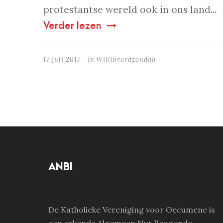
protestantse wereld ook in ons land...
Verder lezen
17 juli 2017
in
Willibrordzondag
ANBI
De Katholieke Vereniging voor Oecumene is