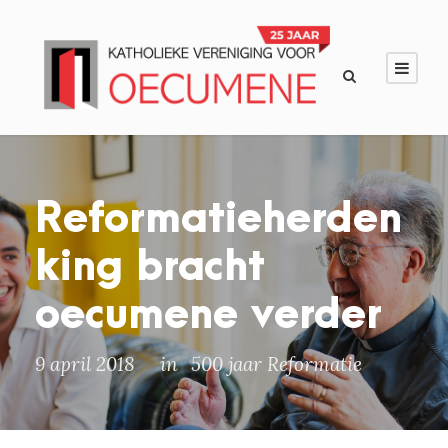
Reformatieherden
king bracht
oecumene verder
9 april 2018
in
500 jaar Reformatie