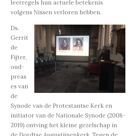
leerregels hun actuele betekenis
volgens Nissen verloren hebben.
Ds.
Gerrit
de
Fijter,
oud-
preas
es van
de
Synode van de Protestantse Kerk en
initiator van de Nationale Synode (2008-
2019) ontving het kleine gezelschap in
de Dordtse Augustijnenkerk. Tegen de