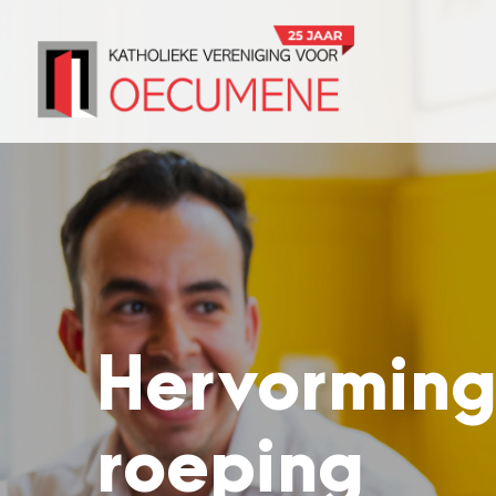
Hervormin
roeping