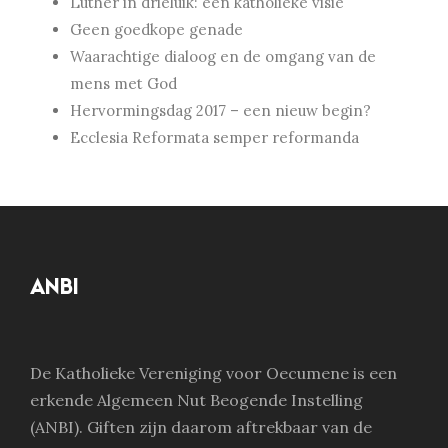
Luther in drieluik: een katholieke visie
Geen goedkope genade
Waarachtige dialoog en de omgang van de
mens met God
Hervormingsdag 2017 – een nieuw begin?
Ecclesia Reformata semper reformanda
ANBI
De Katholieke Vereniging voor Oecumene is een
erkende Algemeen Nut Beogende Instelling
(ANBI). Giften zijn daarom aftrekbaar van de