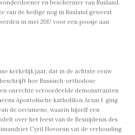
en wonderdoener en beschermer van Rusland.
te van de heilige nog in Rusland geweest
 werden in mei 2017 voor een poosje aan
se kerkelijk jaar, dat in de achtste eeuw
s beschrijft hoe Russisch-orthodoxe
 ten onrechte veroordeelde demonstranten
meens Apostolische katholikos Aram I ging
 van de oecumene, waarin hijzelf een
ndelt over het feest van de Besnijdenis des
rchimandriet Cyril Hovorun vat de verhouding