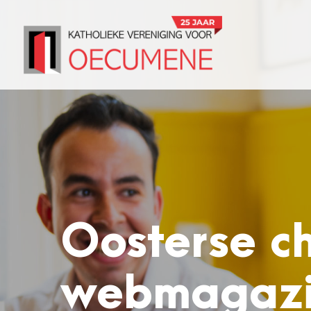
Oosterse ch
webmagaz