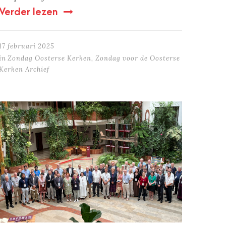
Verder lezen
17 februari 2025
in
Zondag Oosterse Kerken
,
Zondag voor de Oosterse
Kerken Archief