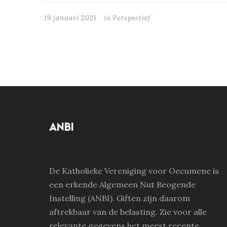
19 januari 2021
in
Perspectief
ANBI
De Katholieke Vereniging voor Oecumene is
een erkende Algemeen Nut Beogende
Instelling (ANBI). Giften zijn daarom
aftrekbaar van de belasting. Zie voor alle
relevante gegevens het meest recente