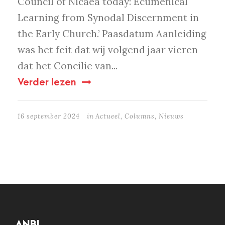
Council of Nicaea today: Ecumenical
Learning from Synodal Discernment in
the Early Church.’ Paasdatum Aanleiding
was het feit dat wij volgend jaar vieren
dat het Concilie van...
Verder lezen
16 september 2024
in
Actueel
,
Columns
,
Nieuws
ANBI