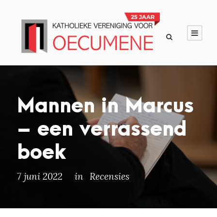
Mannen in Marcus
– een verrassend
boek
7 juni 2022
in
Recensies