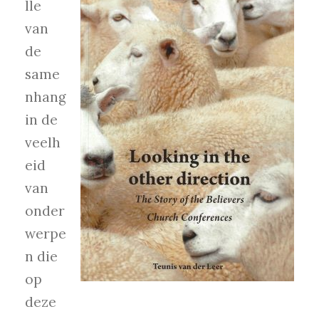
lle
van
de
same
nhang
in de
veelh
eid
van
onder
werpe
n die
op
deze