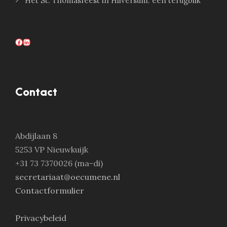
Het St. Thomasfeest in Hilversum: een terugblik
Facebook
LinkedIn
Contact
Abdijlaan 8
5253 VP Nieuwkuijk
+31 73 7370026 (ma-di)
secretariaat@oecumene.nl
Contactformulier
Privacybeleid