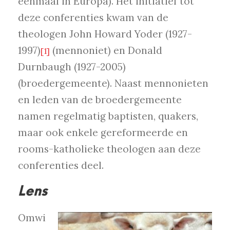
eenmaal in Europa). Het initiatief tot
deze conferenties kwam van de
theologen John Howard Yoder (1927-
1997)
(mennoniet) en Donald
[1]
Durnbaugh (1927-2005)
(broedergemeente). Naast mennonieten
en leden van de broedergemeente
namen regelmatig baptisten, quakers,
maar ook enkele gereformeerde en
rooms-katholieke theologen aan deze
conferenties deel.
Lens
Omwi