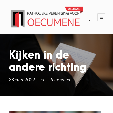
Kijken in de
andere richting
28 mei 2022
in
Recensies