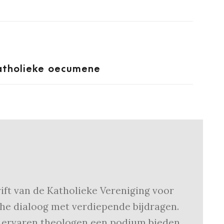
atholieke oecumene
rift van de Katholieke Vereniging voor
e dialoog met verdiepende bijdragen.
s ervaren theologen een podium bieden.