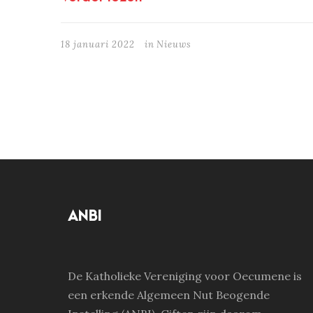
18 januari 2022
in
Nieuws
ANBI
De Katholieke Vereniging voor Oecumene is
een erkende Algemeen Nut Beogende