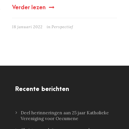
Verder lezen
18 januari 2022
in
Perspectief
Recente berichten
Deel herinneringen aan 25 jaar Katholieke
Vereniging voor Oecumene