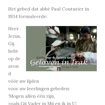
Het gebed dat abbé Paul Couturier in
1934 formuleerde:
Heer
Jezus,
Gij
hebt
op de
avon
d
vóór uw lijden
voor uw leerlingen gebeden:
‘Mogen allen één zijn,
zoals Gij Vader in Mij en ik in U’.