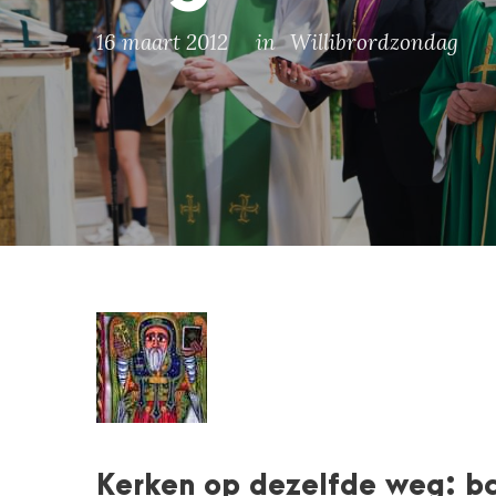
16 maart 2012
in
Willibrordzondag
Kerken op dezelfde weg: ba