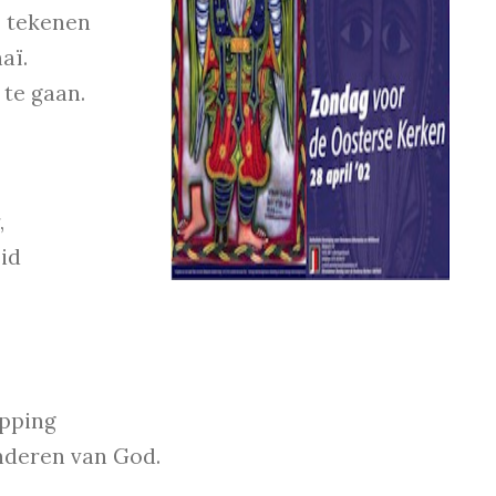
e tekenen
aï.
te gaan.
,
eid
epping
inderen van God.