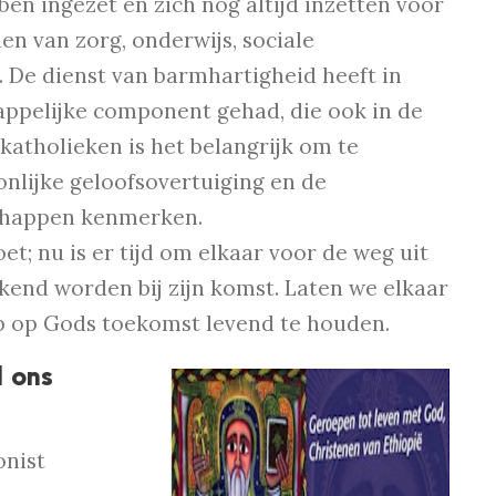
ben ingezet en zich nog altijd inzetten voor
en van zorg, onderwijs, sociale
 De dienst van barmhartigheid heeft in
appelijke component gehad, die ook in de
 katholieken is het belangrijk om te
onlijke geloofsovertuiging en de
schappen kenmerken.
; nu is er tijd om elkaar voor de weg uit
kend worden bij zijn komst. Laten we elkaar
op op Gods toekomst levend te houden.
 ons
onist