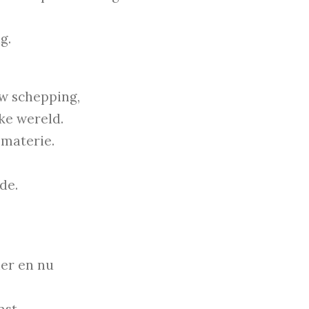
g.
uw schepping,
ke wereld.
 materie.
de.
ier en nu