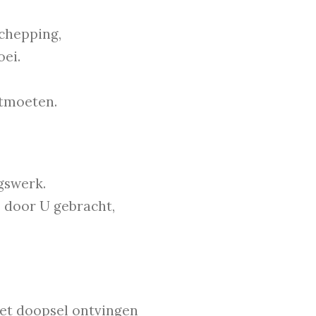
chepping,
oei.
tmoeten.
gswerk.
 door U gebracht,
 het doopsel ontvingen