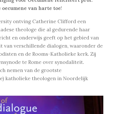
iging voor Oecumene feliciteert prof.
de oecumene van harte toe
!
rsity ontving Catherine Clifford een
anadese theologe die al gedurende haar
cht en onderwijs geeft op het gebied van
it van verschillende dialogen, waaronder de
odisten en de Rooms-Katholieke kerk. Zij
nsynode te Rome over synodaliteit.
zich nemen van de grootste
) katholieke theologen in Noordelijk