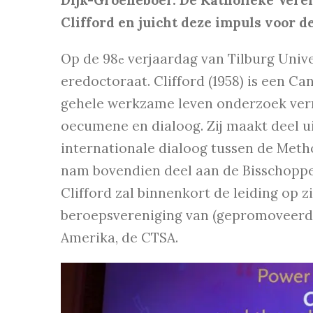
Dijk-Groeneboer.
De Katholieke Veren
Clifford en juicht deze impuls voor 
Op de 98
verjaardag van Tilburg Unive
e
eredoctoraat. Clifford (1958) is een C
gehele werkzame leven onderzoek verri
oecumene en dialoog. Zij maakt deel u
internationale dialoog tussen de Meth
nam bovendien deel aan de Bisschoppe
Clifford zal binnenkort de leiding op 
beroepsvereniging van (gepromoveerde
Amerika, de CTSA.