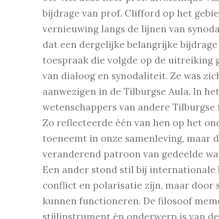
bijdrage van prof. Clifford op het geb
vernieuwing langs de lijnen van synodal
dat een dergelijke belangrijke bijdrag
toespraak die volgde op de uitreiking g
van dialoog en synodaliteit. Ze was z
aanwezigen in de Tilburgse Aula. In he
wetenschappers van andere Tilburgse f
Zo reflecteerde één van hen op het on
toeneemt in onze samenleving, maar da
veranderend patroon van gedeelde waar
Een ander stond stil bij internationale
conflict en polarisatie zijn, maar doo
kunnen functioneren. De filosoof memo
stijlinstrument én onderwerp is van de 