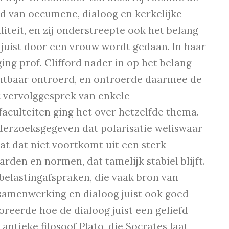
ied van oecumene, dialoog en kerkelijke
iteit, en zij onderstreepte ook het belang
e juist door een vrouw wordt gedaan. In haar
ing prof. Clifford nader in op het belang
ichtbaar ontroerd, en ontroerde daarmee de
t vervolggesprek van enkele
aculteiten ging het over hetzelfde thema.
derzoeksgegeven dat polarisatie weliswaar
t dat niet voortkomt uit een sterk
den en normen, dat tamelijk stabiel blijft.
 belastingafspraken, die vaak bron van
r samenwerking en dialoog juist ook goed
reerde hoe de dialoog juist een geliefd
antieke filosoof Plato, die Socrates laat