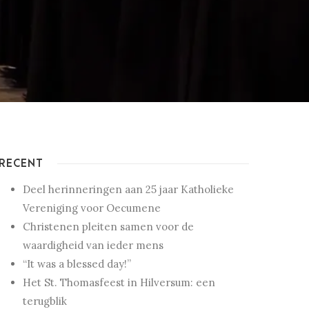
RECENT
Deel herinneringen aan 25 jaar Katholieke
Vereniging voor Oecumene
Christenen pleiten samen voor de
waardigheid van ieder mens
“It was a blessed day!”
Het St. Thomasfeest in Hilversum: een
terugblik