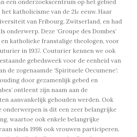
 van een onderzoekscentrum op het gebied
 het katholicisme van de 21
eeuw. Haar
e
iversiteit van Fribourg, Zwitserland, en had
ls onderwerp. Deze ‘Groupe des Dombes’
e en katholieke franstalige theologen, voor
uturier in 1937. Couturier kennen we ook
 bestaande gebedsweek voor de eenheid van
 van de zogenaamde ‘Spirituele Oecumene’:
houding door gezamenlijk gebed en
bes’ ontleent zijn naam aan de
sten aanvankelijk gehouden werden. Ook
 onderwerpen is dit een zeer belangrijke
g, waartoe ook enkele belangrijke
aan sinds 1998 ook vrouwen participeren.