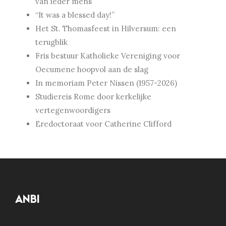
van ieder mens
“It was a blessed day!”
Het St. Thomasfeest in Hilversum: een
terugblik
Fris bestuur Katholieke Vereniging voor
Oecumene hoopvol aan de slag
In memoriam Peter Nissen (1957-2026)
Studiereis Rome door kerkelijke
vertegenwoordigers
Eredoctoraat voor Catherine Clifford
ANBI