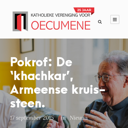
Pokrof: De
‘khachkar’,
Armeense kruis-
steen.
17 september 2015
in
Nieuws