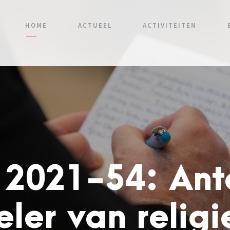
HOME
ACTUEEL
ACTIVITEITEN
f 2021-54: Ant
eler van religi