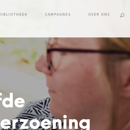
BIBLIOTHEEK
CAMPAGNES
OVER ONS
fde
verzoening