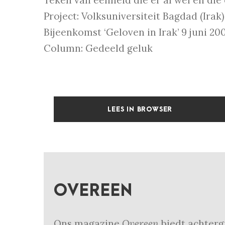
Teken van eenheid die er al wel en die 
Project: Volksuniversiteit Bagdad (Irak)
Bijeenkomst ‘Geloven in Irak’ 9 juni 20
Column: Gedeeld geluk
LEES IN BROWSER
OVEREEN
Ons magazine
Overeen
biedt achtergr