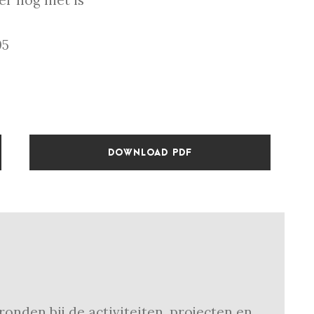
er nog niet is
05
DOWNLOAD PDF
onden bij de activiteiten, projecten en