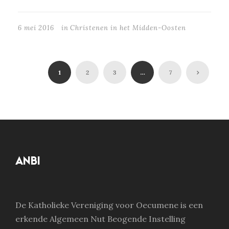
6 mei 2016
in
Christenen in het Midden-Oosten
1
2
3
…
7
ANBI
De Katholieke Vereniging voor Oecumene is een
erkende Algemeen Nut Beogende Instelling