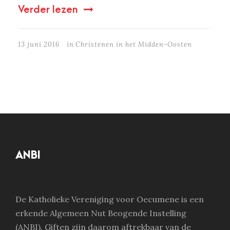
Verder lezen
13 juni 2016
in
Christenen in het Midden-Oosten
ANBI
De Katholieke Vereniging voor Oecumene is een
erkende Algemeen Nut Beogende Instelling
(ANBI). Giften zijn daarom aftrekbaar van de