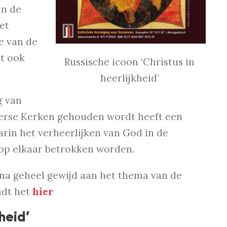
in de
et
ie van de
at ook
Russische icoon ‘Christus in
heerlijkheid’
g van
erse Kerken gehouden wordt heeft een
arin het verheerlijken van God in de
k op elkaar betrokken worden.
na geheel gewijd aan het thema van de
ndt het
hier
heid’