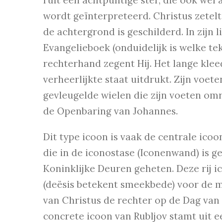
ruit een achtpuntige ster, die ook wel
wordt geïnterpreteerd. Christus zetelt
de achtergrond is geschilderd. In zijn
Evangelieboek (onduidelijk is welke tek
rechterhand zegent Hij. Het lange kleed
verheerlijkte staat uitdrukt. Zijn voet
gevleugelde wielen die zijn voeten om
de Openbaring van Johannes.
Dit type icoon is vaak de centrale icoo
die in de iconostase (Iconenwand) is g
Koninklijke Deuren geheten. Deze rij i
(deësis betekent smeekbede) voor de m
van Christus de rechter op de Dag van 
concrete icoon van Rubljov stamt uit ee