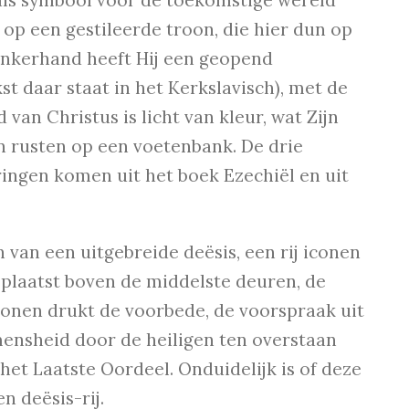
 als symbool voor de toekomstige wereld
 op een gestileerde troon, die hier dun op
 linkerhand heeft Hij een geopend
st daar staat in het Kerkslavisch), met de
 van Christus is licht van kleur, wat Zijn
en rusten op een voetenbank. De drie
ringen komen uit het boek Ezechiël en uit
n van een uitgebreide deësis, een rij iconen
eplaatst boven de middelste deuren, de
conen drukt de voorbede, de voorspraak uit
ensheid door de heiligen ten overstaan
het Laatste Oordeel. Onduidelijk is of deze
n deësis-rij.