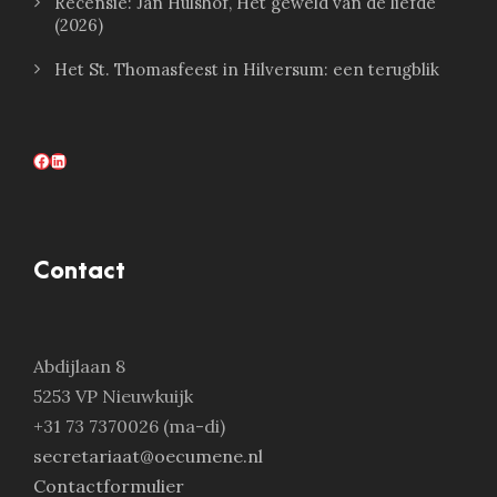
Recensie: Jan Hulshof, Het geweld van de liefde
(2026)
Het St. Thomasfeest in Hilversum: een terugblik
Facebook
LinkedIn
Contact
Abdijlaan 8
5253 VP Nieuwkuijk
+31 73 7370026 (ma-di)
secretariaat@oecumene.nl
Contactformulier