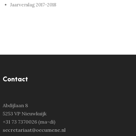
Jaarverslag 2017-2018
Contact
Abdijlaan 8
5253 VP Nieuwkuijk
+31 73 7370026 (ma-di)
secretariaat@oecumene.nl