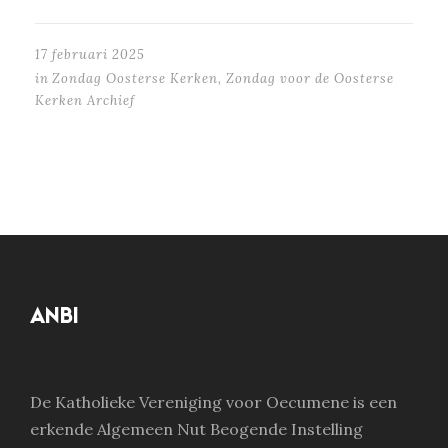
17 februari 2025
in
Zondag Oosterse Kerken
,
Zondag voor de Oosterse
Kerken Archief
ANBI
De Katholieke Vereniging voor Oecumene is een
erkende Algemeen Nut Beogende Instelling