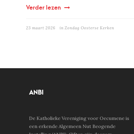
Verder lezen
23 maart 2026
in
Zondag Oosterse Kerken
ANBI
De Katholieke Vereniging voor Oecumene is
een erkende Algemeen Nut Beogende