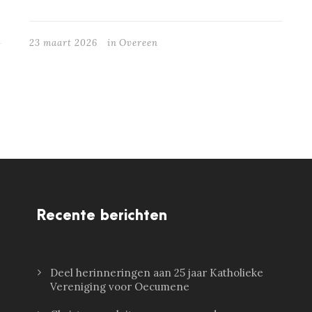
23 maart 2026
in
Overeen
Recente berichten
Deel herinneringen aan 25 jaar Katholieke
Vereniging voor Oecumene