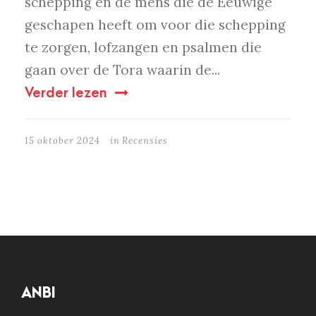
schepping en de mens die de Eeuwige
geschapen heeft om voor die schepping
te zorgen, lofzangen en psalmen die
gaan over de Tora waarin de...
Verder lezen
15 oktober 2024
in
Recensies
ANBI