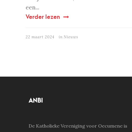
een...
Verder lezen
22 maart 2024
in
Nieuws
ANBI
De Katholieke Vereniging voor Oecumene is