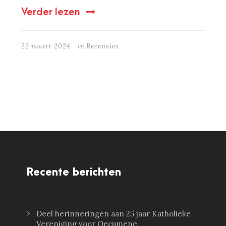
Verder lezen
22 maart 2024
in
Recensies
Recente berichten
Deel herinneringen aan 25 jaar Katholieke
Vereniging voor Oecumene