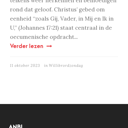
telkens weer herkennen en bemoedigen
rond dat geloof. Christus’ gebed om
eenheid “zoals Gij, Vader, in Mij en Ik in
U,” (Johannes 17:21) staat centraal in de
oecumenische opdracht...
Verder lezen
11 oktober 2023
in
Willibrordzondag
ANBI