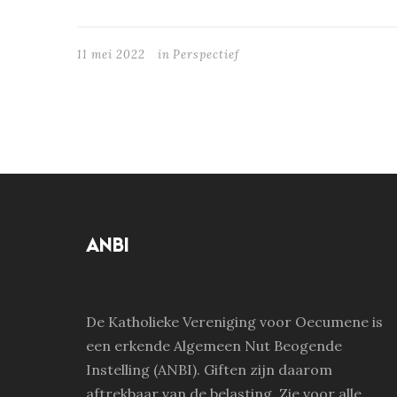
11 mei 2022
in
Perspectief
ANBI
De Katholieke Vereniging voor Oecumene is
een erkende Algemeen Nut Beogende
Instelling (ANBI). Giften zijn daarom
aftrekbaar van de belasting. Zie voor alle