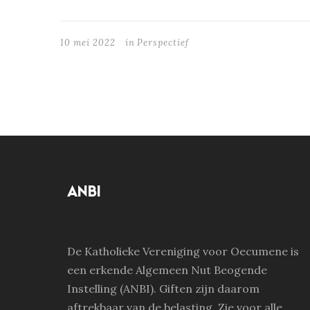
10 mei 2022
in
Perspectief
ANBI
De Katholieke Vereniging voor Oecumene is
een erkende Algemeen Nut Beogende
Instelling (ANBI). Giften zijn daarom
aftrekbaar van de belasting. Zie voor alle