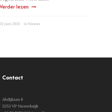
Verder lezen
22 juni 2021
in
Nieuws
Contact
Abdijlaan 8
5253 VP Nieuwkuijk