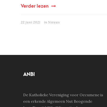
Verder lezen
22 juni 2021
in
Nieuws
ANBI
De Katholieke Vereniging voor Oecumene is
een erkende Algemeen Nut Beogende