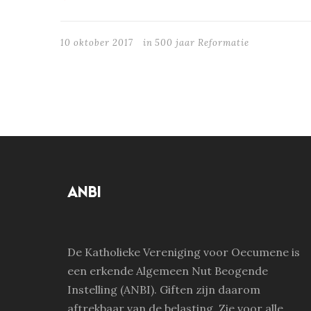
10 oktober 2017
in
500 jaar Reformatie
ANBI
De Katholieke Vereniging voor Oecumene is
een erkende Algemeen Nut Beogende
Instelling (ANBI). Giften zijn daarom
aftrekbaar van de belasting. Zie voor alle