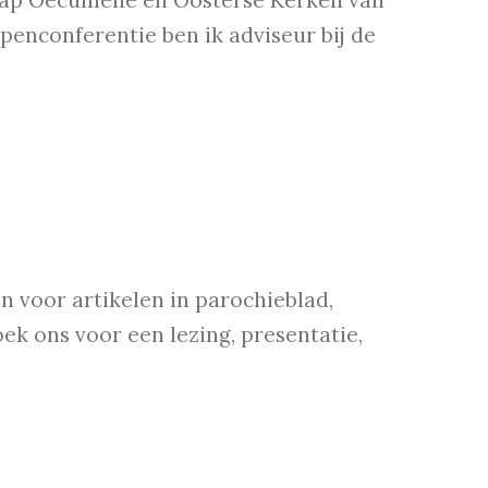
hap Oecumene en Oosterse Kerken van
enconferentie ben ik adviseur bij de
n voor artikelen in parochieblad,
oek ons voor een lezing, presentatie,