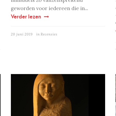
inmiddels zo vanzelfsprekend
geworden voor iedereen die in...
Verder lezen
20 juni 2019
in
Recensies