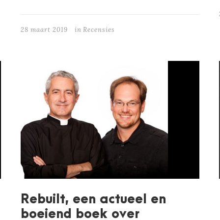
28 maart 2019
in
Recensies
Rebuilt, een actueel en
boeiend boek over