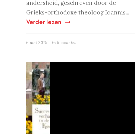
andersheid, geschreven door de
Grieks-orthodoxe theoloog Ioannis...
Verder lezen
6 mei 2019
in
Recensies