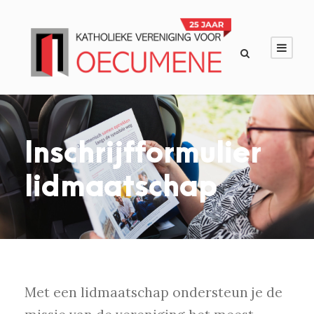
Inschrijfformulier
lidmaatschap
Met een lidmaatschap ondersteun je de