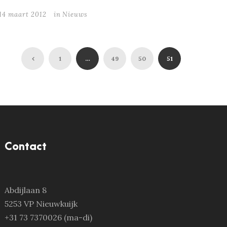
14 maart 2012
in
Nieuws
1
…
49
50
51
Contact
Abdijlaan 8
5253 VP Nieuwkuijk
+31 73 7370026 (ma-di)