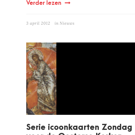
Verder lezen
3 april 2012
in
Nieuws
Serie icoonkaarten Zondag