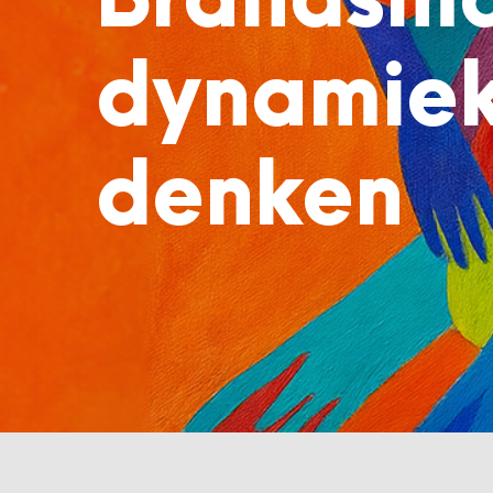
Brandsma
dynamiek 
denken