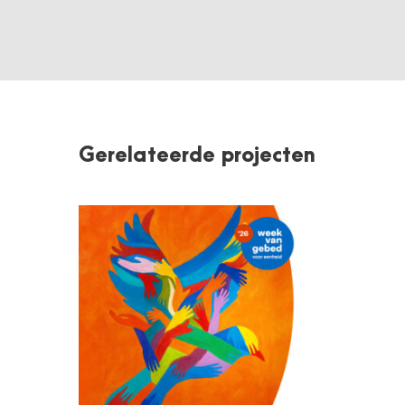
Gerelateerde projecten
OECUMENISCHE
VIERING EN
RONDETAFELGESPREK