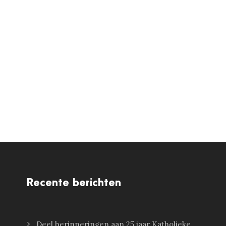
Recente berichten
Deel herinneringen aan 25 jaar Katholieke