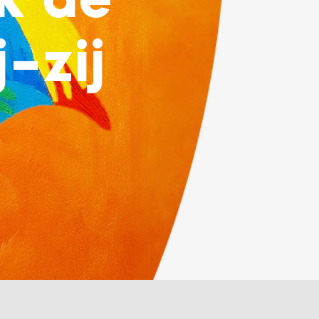
k de
-zij