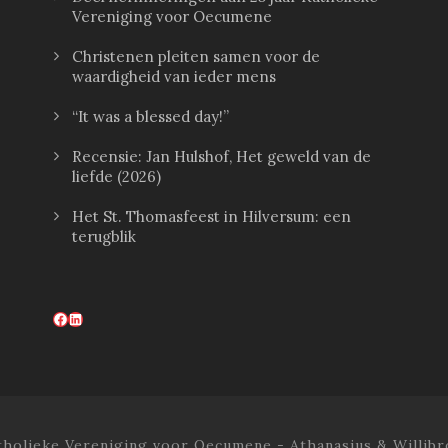
Vereniging voor Oecumene
Christenen pleiten samen voor de
waardigheid van ieder mens
“It was a blessed day!”
Recensie: Jan Hulshof, Het geweld van de
liefde (2026)
Het St. Thomasfeest in Hilversum: een
terugblik
Facebook
LinkedIn
tholieke Vereniging voor Oecumene - Athanasius & Willibr