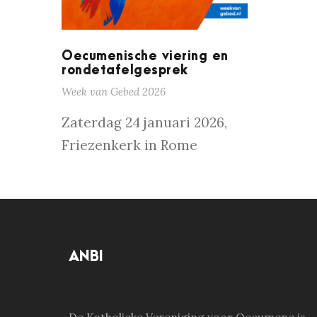
Oecumenische viering en
rondetafelgesprek
Week van Gebed 2026
Zaterdag 24 januari 2026,
Friezenkerk in Rome
ANBI
De Katholieke Vereniging voor Oecumene is